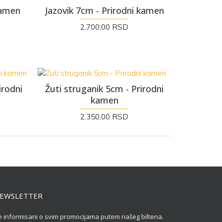
kamen
Jazovik 7cm - Prirodni kamen
2.700,00 RSD
irodni
Žuti struganik 5cm - Prirodni
kamen
2.350,00 RSD
NEWSLETTER
 informisani o svim promocijama putem našeg biltena.