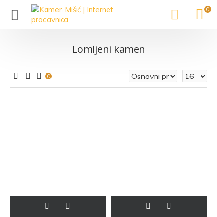
0
Lomljeni kamen
0