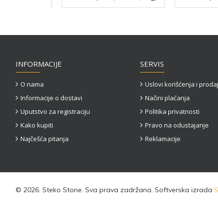
INFORMACIJE
SERVIS
O nama
Uslovi korišćenja i proda
Informacije o dostavi
Načini plaćanja
Uputstvo za registraciju
Politika privatnosti
Kako kupiti
Pravo na odustajanje
Najčešća pitanja
Reklamacije
©
2026. Steko Stone. Sva prava zadržana. Softverska izrada
S