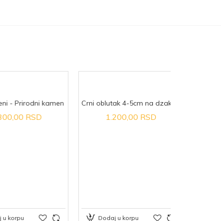
 - Prirodni kamen
Crni oblutak 4-5cm na dzak 25kg- Prirodni kamen
,00 RSD
1.200,00 RSD
Stari k
3.5
orpu
Dodaj u korpu
Dodaj 