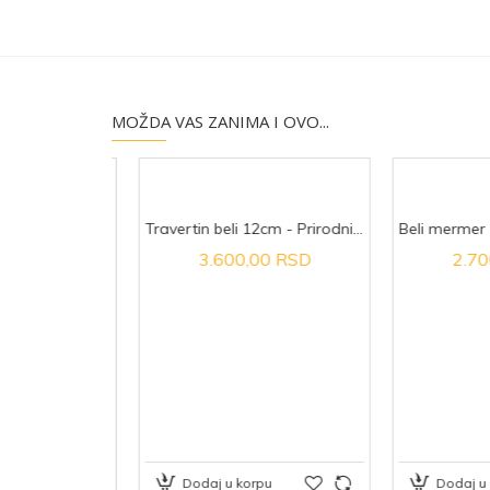
MOŽDA VAS ZANIMA I OVO...
Travertin lešnik 7cm - Prirodni kamen
Travertin beli 12cm - Prirodni kamen
 RSD
3.600,00 RSD
2.700,
Dodaj u korpu
Dodaj u kor