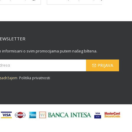
NEWSLETTER
 informisani o svim promocijama putem našeg biltena.
PRIJAVA
 sadržajem
Politika privatnosti