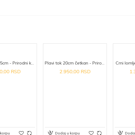
Beli mermer 5cm - Prirodni kamen
Plavi tok 20cm četkan - Prirodni kamen
Crni lomljeni
00 RSD
2.950,00 RSD
1.300
pu
Dodaj u korpu
Dodaj u k