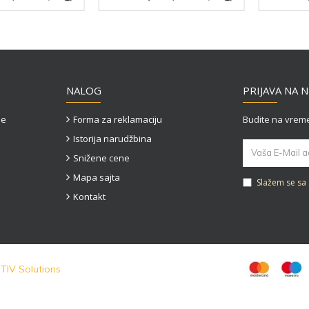
NALOG
PRIJAVA NA 
je
Forma za reklamaciju
Budite na vreme
Istorija narudžbina
Snižene cene
Mapa sajta
Slažem se sa
Kontakt
TIV Solutions