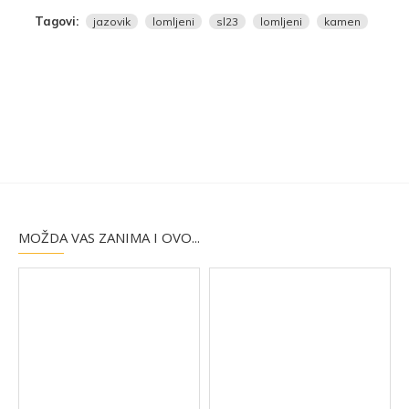
Tagovi:
jazovik
lomljeni
sl23
lomljeni
kamen
MOŽDA VAS ZANIMA I OVO...