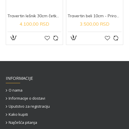
rirodni kamen
Travertin lešnik 30cm četkan - Prirodni kamen
Travertin beli 10cm - Prirodni kamen
4.100,00 RSD
3.500,00 RSD
INFORMACIJE
O nama
Informacije o dostavi
Uputstvo za registraciju
Kako kupiti
Najčešća pitanja