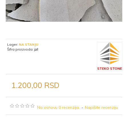
Lager:
NA STANJU
Šifra proizvoda:
jzl
STEKO STONE
1.200,00 RSD
Na osnovu 0 recenzija.
-
Napišite recenziju