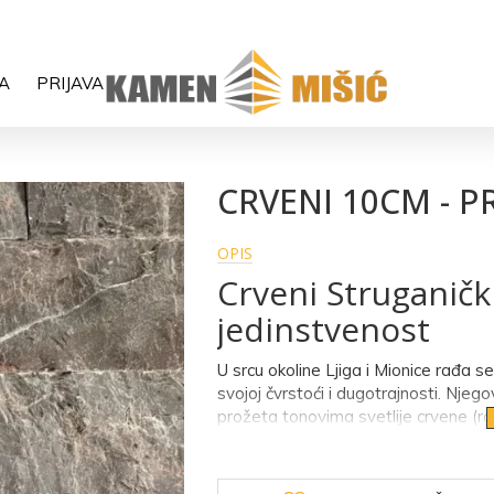
INFO: 066 68 39 207
A
PRIJAVA
CRVENI 10CM - 
OPIS
Crveni Struganičk
jedinstvenost
U srcu okoline Ljiga i Mionice rađa 
svojoj čvrstoći i dugotrajnosti. Nje
prožeta tonovima svetlije crvene (roz
kamena.