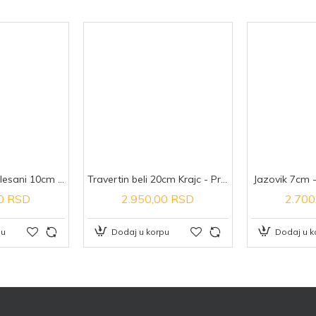
Specifičan po boji i strukturi, crveni
žele naglasiti određene detalje. Nje
dekorativnim kamenom.
Otpornost i deko
Pogodan za sve vrste oblaganja, od u
stubova i ograda, crveni struganički
čvrstoćom već i dekorativnom lepoto
on je izraz snage prirode i jedinstven
srce svakog ljubitelja prirodnog kam
Plavi tok ručno klesani 10cm - Prirodni kamen
Travertin beli 20cm Krajc - Prirodni kamen
Jazovik 7cm 
00 RSD
2.950,00 RSD
2.700
pu
Dodaj u korpu
Dodaj u k