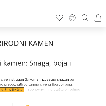
INFORMACIJE
PRIRODNI KAMEN
i kamen: Snaga, boja i
se crveni struganički kamen, izuzetno snažan po
gova prepoznatljiva tamno crvena (bordo) boja,
ikaste), čini ga neponovljivim na tržištu prirodnog