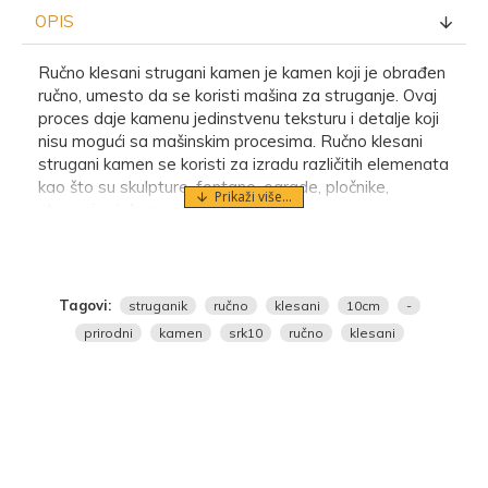
OPIS
Ručno klesani strugani kamen je kamen koji je obrađen
ručno, umesto da se koristi mašina za struganje. Ovaj
proces daje kamenu jedinstvenu teksturu i detalje koji
nisu mogući sa mašinskim procesima. Ručno klesani
strugani kamen se koristi za izradu različitih elemenata
kao što su skulpture, fontane, ograde, pločnike,
stepenice i drugo.
Tagovi:
struganik
ručno
klesani
10cm
-
prirodni
kamen
srk10
ručno
klesani