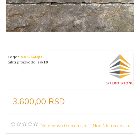
Lager:
NA STANJU
Šifra proizvoda:
srk10
STEKO STONE
3.600,00 RSD
Na osnovu 0 recenzija.
-
Napišite recenziju