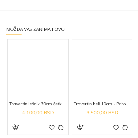
MOŽDA VAS ZANIMA I OVO...
rirodni kamen
Travertin lešnik 30cm četkan - Prirodni kamen
Travertin beli 10cm - Prirodni kamen
4.100,00 RSD
3.500,00 RSD